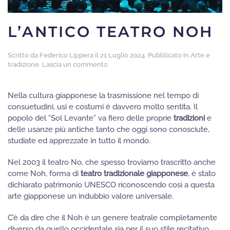
L’ANTICO TEATRO NOH
Scritto da
Federico Lippera
il
21 Luglio 2024
. Pubblicato in
Arte e
tradizione
.
Lascia un commento
Nella cultura giapponese la trasmissione nel tempo di
consuetudini, usi e costumi è davvero molto sentita. Il
popolo del “Sol Levante” va fiero delle proprie
tradizioni
e
delle usanze più antiche tanto che oggi sono conosciute,
studiate ed apprezzate in tutto il mondo.
Nel 2003 il teatro No, che spesso troviamo trascritto anche
come Noh, forma di
teatro tradizionale giapponese
, è stato
dichiarato patrimonio UNESCO riconoscendo così a questa
arte giapponese un indubbio valore universale.
C’è da dire che il Noh è un genere teatrale completamente
diverso da quello occidentale sia per il suo stile recitativo