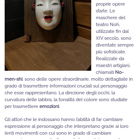
proprie opere
d’arte. Le
maschere del
teatro Noh,
utilizzate fin dal
XIV secolo, sono
diventate sempre
più sofisticate.
Realizzate da
maestri artigiani,
chiamati
No-
men-shi
, sono delle opere straordinarie, molto dettagliate in
grado di trasmettere informazioni cruciali sul personaggio
che esse rappresentano. La direzione degli occhi, la
curvatura delle labbra, la tonalità del colore sono studiate
per trasmettere
emozioni
.
Gli attori che le indossano hanno l’abilità di far cambiare
espressione al personaggio che interpretano grazie ai loro
lenti movimenti con cui sono in grado di cambiare