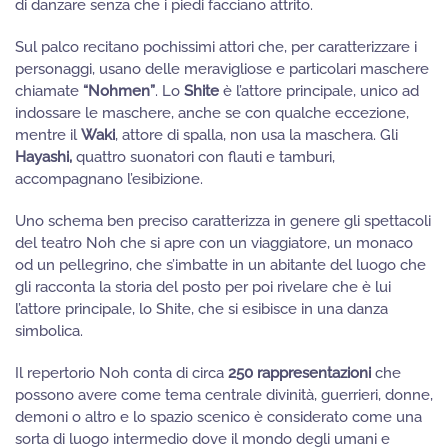
di danzare senza che i piedi facciano attrito.
Sul palco recitano pochissimi attori che, per caratterizzare i
personaggi, usano delle meravigliose e particolari maschere
chiamate
“Nohmen”
. Lo
Shite
è l’attore principale, unico ad
indossare le maschere, anche se con qualche eccezione,
mentre il
Waki
, attore di spalla, non usa la maschera. Gli
Hayashi,
quattro suonatori con flauti e tamburi,
accompagnano l’esibizione.
Uno schema ben preciso caratterizza in genere gli spettacoli
del teatro Noh che si apre con un viaggiatore, un monaco
od un pellegrino, che s’imbatte in un abitante del luogo che
gli racconta la storia del posto per poi rivelare che è lui
l’attore principale, lo Shite, che si esibisce in una danza
simbolica.
Il repertorio Noh conta di circa
250 rappresentazioni
che
possono avere come tema centrale divinità, guerrieri, donne,
demoni o altro e lo spazio scenico è considerato come una
sorta di luogo intermedio dove il mondo degli umani e