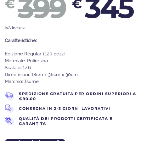
IL
399
345
€
€
PRE
IVA inclusa
Caratteristiche:
Edizione Regular 1120 pezzi
Materiale: Poliresina
ORIG
Scala di 1/6
Dimensioni: 18cm x 36cm x 30cm
Marchio: Tsume
SPEDIZIONE GRATUITA PER ORDINI SUPERIORI A
ERA:
€90,00
CONSEGNA IN 2-3 GIORNI LAVORATIVI
QUALITÀ DEI PRODOTTI CERTIFICATA E
GARANTITA