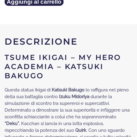
€399
Tsume
Aggiungi al carrello
Ikigai
–
My
Hero
Academia
DESCRIZIONE
–
Katsuki
Bakugo
TSUME IKIGAI – MY HERO
quantità
ACADEMIA – KATSUKI
BAKUGO
Questa statua Ikigai di
Katsuki Bakugo
lo raffigura nel pieno
della sua battaglia contro
Izuku Midoriya
durante la
simulazione di scontro tra supereroi e supercattivi.
Determinato a dimostrare la sua superiorità e infliggere una
sconfitta schiacciante a colui che ha soprannominato
“Deku”
, Kacchan si lancia in una lotta esplosiva,
rispecchiando la potenza del suo
Quirk
. Con uno sguardo
infuocato e feroce determinazione, si scaglia a tutta velocità