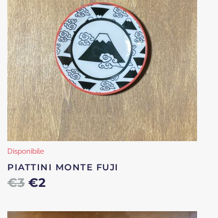
Disponibile
PIATTINI MONTE FUJI
Il
Il
€
3
€
2
prezzo
prezzo
originale
attuale