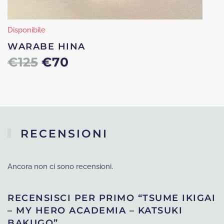
Disponibile
WARABE HINA
Il
Il
€
125
€
70
prezzo
prezzo
originale
attuale
era:
è:
RECENSIONI
€125.
€70.
Ancora non ci sono recensioni.
RECENSISCI PER PRIMO “TSUME IKIGAI
– MY HERO ACADEMIA – KATSUKI
BAKUGO”