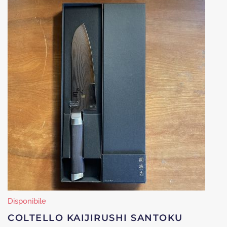
era:
è:
€3.
€2.
Disponibile
COLTELLO KAIJIRUSHI SANTOKU