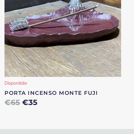
Disponibile
PORTA INCENSO MONTE FUJI
Il
Il
€
65
€
35
prezzo
prezzo
originale
attuale