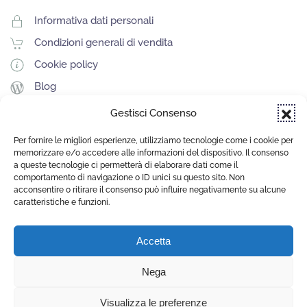
Informativa dati personali
Condizioni generali di vendita
Cookie policy
Blog
Gestisci Consenso
Per fornire le migliori esperienze, utilizziamo tecnologie come i cookie per
SITO REALIZZATO DA
memorizzare e/o accedere alle informazioni del dispositivo. Il consenso
a queste tecnologie ci permetterà di elaborare dati come il
comportamento di navigazione o ID unici su questo sito. Non
acconsentire o ritirare il consenso può influire negativamente su alcune
caratteristiche e funzioni.
Nippon Choice S.r.l.s.
Sede Legale: Via Cassia 831, 00189, Roma (RM)
Accetta
Roma - 16200931000
Nega
Visualizza le preferenze