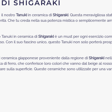
 DI SHIGARAKI
 il nostro
Tanuki
in ceramica di
Shigaraki
. Questa meravigliosa stat
rità. Che tu creda nella sua potenza mistica o semplicemente ami 
o Tanuki in ceramica di
Shigaraki
è un must per ogni esercizio comme
sso. Con il suo fascino unico, questo Tanuki non solo porterà pros
di ceramica giapponese proveniente dalla regione di
Shigaraki
nell
cca di ferro, che conferisce loro colori che vanno dal beige al ross
re sulla superficie. Queste ceramiche sono utilizzate per una var