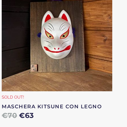
SOLD OUT!
MASCHERA KITSUNE CON LEGNO
Il
Il
€
70
€
63
prezzo
prezzo