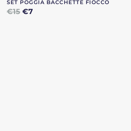
SET POGGIA BACCHETTE FIOCCO
Il
Il
€
15
€
7
prezzo
prezzo
originale
attuale
era:
è:
€15.
€7.