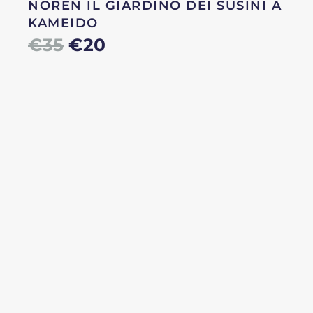
NOREN IL GIARDINO DEI SUSINI A
KAMEIDO
Il
Il
€
35
€
20
prezzo
prezzo
originale
attuale
era:
è:
€35.
€20.