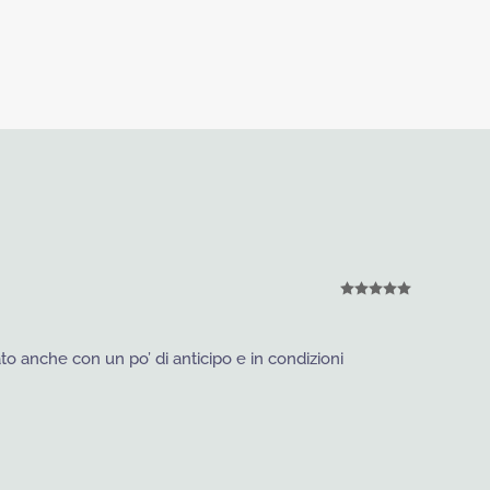
originale
attuale
era:
è:
€70.
€63.
Valutato
5
s
to anche con un po’ di anticipo e in condizioni