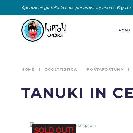
Spedizione gratuita in Italia per ordini superiori a € 90,00.
HOME
HOME
OGGETTISTICA
PORTAFORTUNA
TANUKI IN C
SOLD OUT!