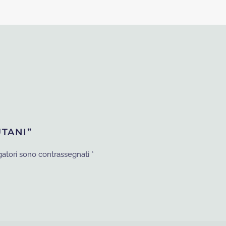
€35.
€14.
UTANI”
gatori sono contrassegnati
*