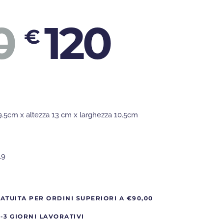
IL
IL
0
120
€
PREZZO
PRE
9.5cm x altezza 13 cm x larghezza 10.5cm
ORIGINA
ATT
19
ERA:
È:
ATUITA PER ORDINI SUPERIORI A €90,00
-3 GIORNI LAVORATIVI