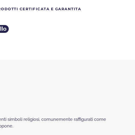
€230.
€120.
RODOTTI CERTIFICATA E GARANTITA
llo
nti simboli religiosi, comunemente raffigurati come
appone.