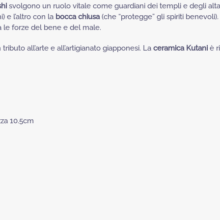
shi
svolgono un ruolo vitale come guardiani dei templi e degli alt
) e l’altro con la
bocca chiusa
(che “protegge” gli spiriti benevoli)
a le forze del bene e del male.
tributo all’arte e all’artigianato giapponesi. La
ceramica Kutani
è r
zza 10.5cm