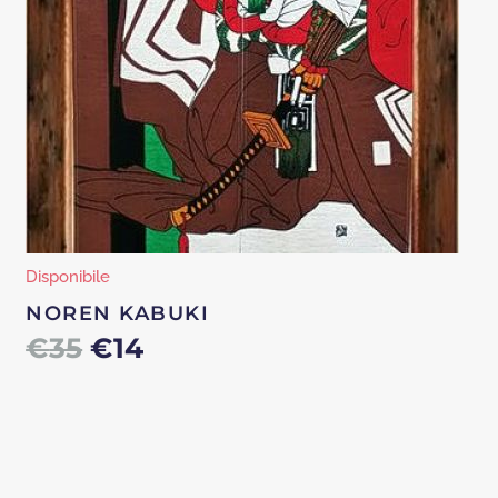
Disponibile
NOREN KABUKI
Il
Il
€
35
€
14
prezzo
prezzo
originale
attuale
era:
è: