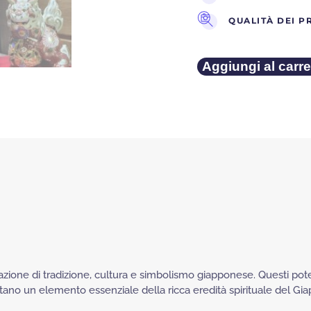
QUALITÀ DEI P
SHISHI
Aggiungi al carre
KUTANI
quantità
zione di tradizione, cultura e simbolismo giapponese. Questi pote
sentano un elemento essenziale della ricca eredità spirituale del Gi