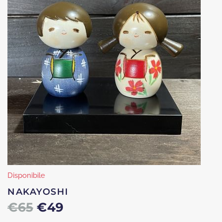
€19.
€9.
Disponibile
NAKAYOSHI
Il
Il
€
65
€
49