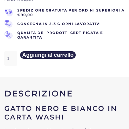
SPEDIZIONE GRATUITA PER ORDINI SUPERIORI A
ERA:
È:
€90,00
CONSEGNA IN 2-3 GIORNI LAVORATIVI
QUALITÀ DEI PRODOTTI CERTIFICATA E
GARANTITA
€26.
€12
Gatto
Aggiungi al carrello
Nero
e
Bianco
in
Carta
DESCRIZIONE
Washi
quantità
GATTO NERO E BIANCO IN
CARTA WASHI