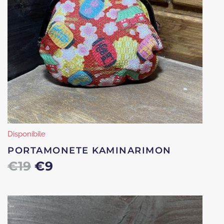
Disponibile
PORTAMONETE KAMINARIMON
Il
Il
€
19
€
9
prezzo
prezzo
originale
attuale
era:
è: