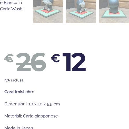
IL
IL
26
12
€
€
PREZ
PR
IVA inclusa
Caratteristiche:
Dimensioni: 10 x 10 x 5,5 cm
ORIGI
AT
Materiali: Carta giapponese
Made in Japan