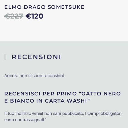
ELMO DRAGO SOMETSUKE
Il
Il
€
227
€
120
prezzo
prezzo
originale
attuale
era:
è:
RECENSIONI
€227.
€120.
Ancora non ci sono recensioni.
RECENSISCI PER PRIMO “GATTO NERO
E BIANCO IN CARTA WASHI”
Il tuo indirizzo email non sarà pubblicato.
I campi obbligatori
sono contrassegnati
*