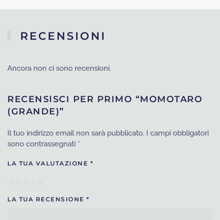
originale
attuale
era:
è:
RECENSIONI
€23.
€9.
Ancora non ci sono recensioni.
RECENSISCI PER PRIMO “MOMOTARO
(GRANDE)”
Il tuo indirizzo email non sarà pubblicato.
I campi obbligatori
sono contrassegnati
*
LA TUA VALUTAZIONE
*
LA TUA RECENSIONE
*