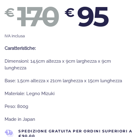
IL
IL
170
95
€
€
PREZ
P
IVA inclusa
Caratteristiche:
Dimensioni: 14,5cm altezza x 9cm larghezza x 9cm
lunghezza
ORIG
A
Base: 1,5cm altezza x 21cm larghezza x 15cm lunghezza
Materiale: Legno Mizuki
ERA:
È:
Peso: 800g
Made in Japan
SPEDIZIONE GRATUITA PER ORDINI SUPERIORI A
€90,00