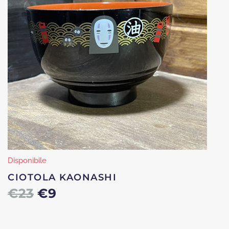
Disponibile
CIOTOLA KAONASHI
Il
Il
€
23
€
9
prezzo
prezzo