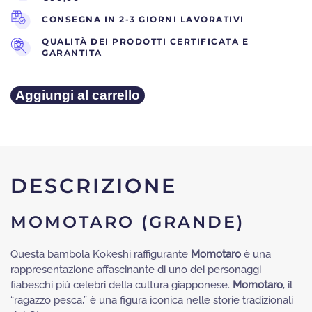
€170.
€9
CONSEGNA IN 2-3 GIORNI LAVORATIVI
QUALITÀ DEI PRODOTTI CERTIFICATA E
GARANTITA
Momotaro
Aggiungi al carrello
(grande)
quantità
DESCRIZIONE
MOMOTARO (GRANDE)
Questa bambola Kokeshi raffigurante
Momotaro
è una
rappresentazione affascinante di uno dei personaggi
fiabeschi più celebri della cultura giapponese.
Momotaro
, il
“ragazzo pesca,” è una figura iconica nelle storie tradizionali