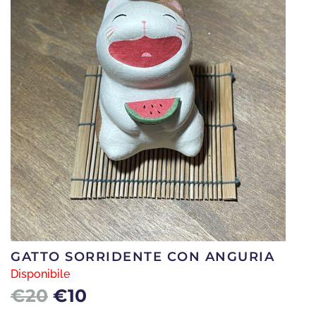
era:
è:
€18.
€8.
GATTO SORRIDENTE CON ANGURIA
Disponibile
Il
Il
€
20
€
10