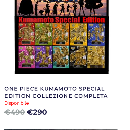
ONE PIECE KUMAMOTO SPECIAL
EDITION COLLEZIONE COMPLETA
Disponibile
Il
Il
€
490
€
290
prezzo
prezzo