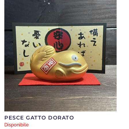
originale
attuale
era:
è:
€490.
€290.
PESCE GATTO DORATO
Disponibile