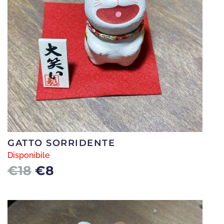
GATTO SORRIDENTE
Disponibile
Il
Il
€
18
€
8
prezzo
prezzo
originale
attuale