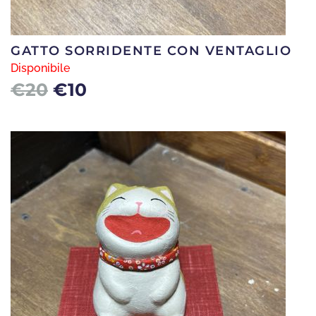
GATTO SORRIDENTE CON VENTAGLIO
Disponibile
Il
Il
€
20
€
10
prezzo
prezzo
originale
attuale
era:
è:
€20.
€10.