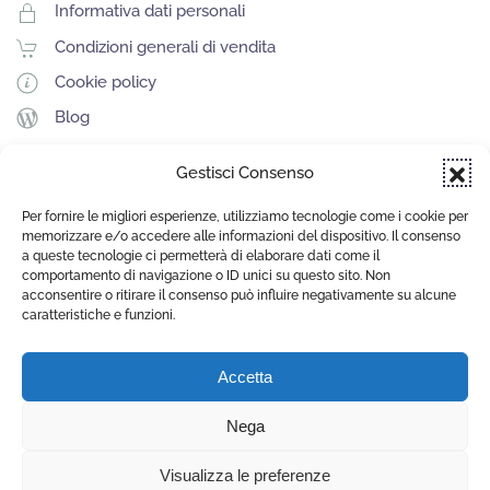
Informativa dati personali
Condizioni generali di vendita
Cookie policy
Blog
Gestisci Consenso
SITO REALIZZATO DA
Per fornire le migliori esperienze, utilizziamo tecnologie come i cookie per
memorizzare e/o accedere alle informazioni del dispositivo. Il consenso
a queste tecnologie ci permetterà di elaborare dati come il
comportamento di navigazione o ID unici su questo sito. Non
acconsentire o ritirare il consenso può influire negativamente su alcune
caratteristiche e funzioni.
Nippon Choice S.r.l.s.
Sede Legale: Via Cassia 831, 00189, Roma (RM)
Accetta
Roma - 16200931000
Nega
Visualizza le preferenze