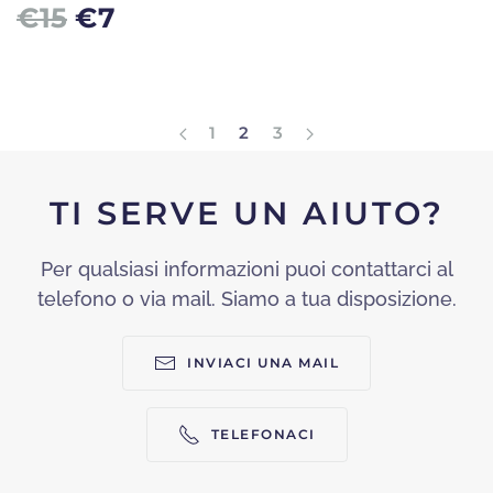
Il
Il
€
15
€
7
prezzo
prezzo
originale
attuale
era:
è:
1
2
3
€15.
€7.
TI SERVE UN AIUTO?
Per qualsiasi informazioni puoi contattarci al
telefono o via mail. Siamo a tua disposizione.
INVIACI UNA MAIL
TELEFONACI