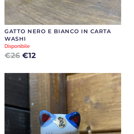
GATTO NERO E BIANCO IN CARTA
WASHI
Disponibile
Il
Il
€
26
€
12
prezzo
prezzo
originale
attuale
era:
è:
€26.
€12.